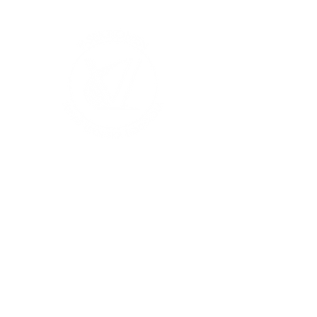
V-sektionen 1964
Org.nr
845000-5551
Hitta hit
Klas Anshelms väg 14
Kontakt
223 63 Lund
infochef@vsek.se
webmaster@vsek.se