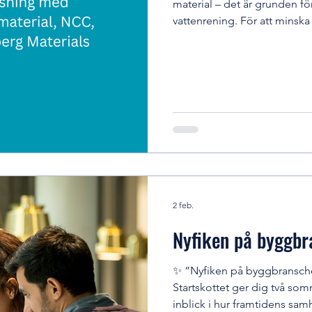
material – det är grunden för n
vattenrening. För att minsk
nu en viktig omställning a
väsentligt lägre klimatpåve
utmaningar som kräver både 
lösa. Som civilingenjör ino
skärningspunkten mellan tek
2 feb.
Nyfiken på byggb
✨ ”Nyfiken på byggbransch
Startskottet ger dig två so
inblick i hur framtidens sam