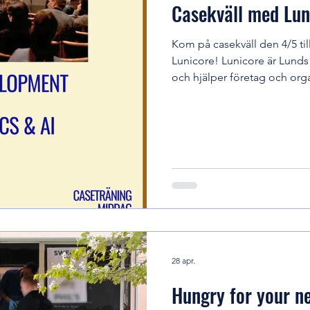
Casekväll med Lun
Kom på casekväll den 4/5 t
Lunicore! Lunicore är Lunds
och hjälper företag och org
inom bland annat strategi, 
mjukvaruutveckling. Under kv
Lunicore, inblick i konsultro
caseträning med fokus på hu
problem inom Software Dev
28 apr.
Hungry for your n