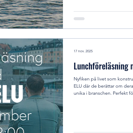
och bidra till att skapa tydli
framtid. Ett spännande uppd
miljönytta med konkret påve
17 nov. 2025
Lunchföreläsning
Nyfiken på livet som konstruktör? Kom på lunchföre
ELU där de berättar om der
unika i branschen. Perfekt f
vill ställa frågor direkt till k
Lunchföreläsningen riktar sig
och Vatten. Vid mån av plats
3 på Väg och Vatten. Biljett hittar du
inspireras och få en inblick 