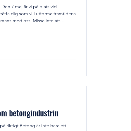
 Den 7 maj är vi på plats vid
träffa dig som vill utforma framtidens
mmans med oss. Missa inte att
bjuder på Nachotallrik samt delta i
na en cykel. Kom förbi och ät gott,
 den bästa tiden i ditt arbetsliv hos
chotallrikar delas ut och först till
om betongindustrin
å riktigt Betong är inte bara ett