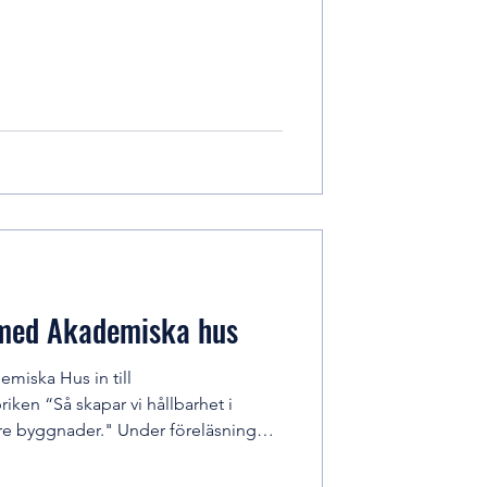
t 15 februari: https://candidate.hr-
.aspx?
&DepartmentId=11442&MediaId=216
ss på branschdagen 5/2 för att veta
 med Akademiska hus
miska Hus in till
ken “Så skapar vi hållbarhet i
re byggnader." Under föreläsningen
ka Hus studentprogram, som kan
, vilka därför prioriteras vid anmälan.