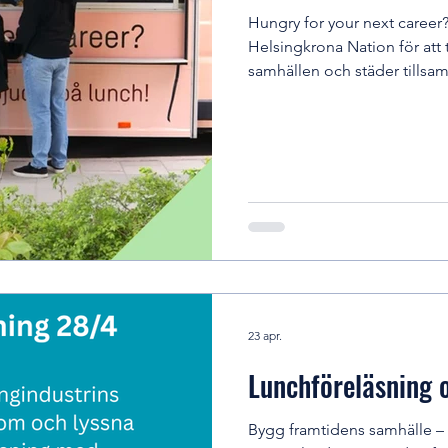
Hungry for your next career?
Helsingkrona Nation för att 
samhällen och städer tillsa
besöka vår foodtruck där vi 
vårt quiz för chansen att vin
och hör mer om hur du kan få
oss. Tid: 11:00 - 14:00 (200 na
kvarn gäller)
23 apr.
Lunchföreläsning 
Bygg framtidens samhälle – p