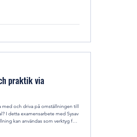
t och det bjuds på lunch. Anmälan
n.hitract.se/SingleHitEvent/14120
 11/2 🕝12:15 – 13.00
h praktik via
a med och driva på omställningen till
al? I detta examensarbete med Sysav
ällning kan användas som verktyg för
ggrus i bygg- och
arbeta nära både teknik och policy,