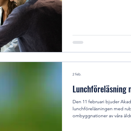
forma framtiden? Ansök senas
manager.net/ApplicationInit
cid=196&ProjectId=189729
6 Kom gärna och prata med o
mer!
2 feb.
Lunchföreläsning
Den 11 februari bjuder Akade
lunchföreläsningen med rubri
ombyggnationer av våra äld
presenteras även Akademis
sökas av studenter i årskurs 3