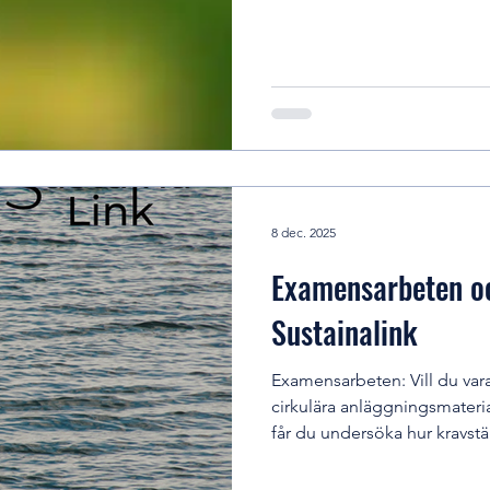
Antalet platser är begränsa
sker via länken: https://ope
Välkommen! 📍V. 7 🗓️onsdag
8 dec. 2025
Examensarbeten oc
Sustainalink
Examensarbeten: Vill du var
cirkulära anläggningsmateri
får du undersöka hur kravst
att öka användningen av sla
anläggningsprojekt. Du får 