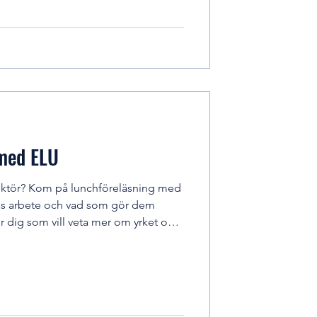
gare riktlinjer för en mer resurseffektiv
rag för dig som vill kombinera
rkan i praktiken. Läs m
 med ELU
läsning med
as arbete och vad som gör dem
ör dig som vill veta mer om yrket och
onstruktörerna själva!
 till dig som läser år 4 eller 5 på Väg
 öppnas även försäljning för årskurs
 på Hitract! Välkommen att
i framtide