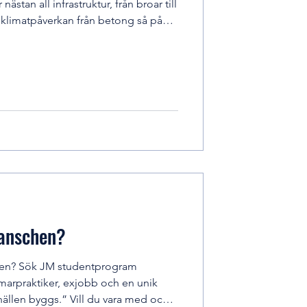
ästan all infrastruktur, från broar till
a klimatpåverkan från betong så pågår
v branschen mot betong med
rkan. Detta kommer inte utan tekniska
mer forskning och utveckling för att
m betong jobbar du mitt i
nik, hållbarhet och
ranschen?
en? Sök JM studentprogram
mmarpraktiker, exjobb och en unik
hällen byggs.” Vill du vara med och