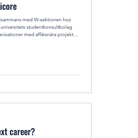
icore
illsammans med W-sektionen hos
 universitets studentkonsultbolag
anisationer med affärsnära projekt
marknadsföring, dataanalys, AI och
ällen får du en introduktion till
llen och möjlighet att delat i
r man kan angripa verklighetsnära
elopement samt Data Analytics
ext career?