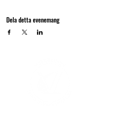
Dela detta evenemang
V-sektionen 1964
Org.nr
845000-5551
Hitta hit