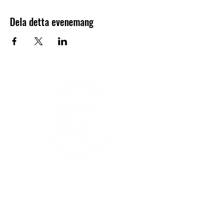
Dela detta evenemang
V-sektionen 1964
Org.nr
845000-5551
Hitta hit
Klas Anshelms väg 14
Kontakt