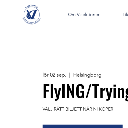
Om V-sektionen
Li
lör 02 sep.
  |  
Helsingborg
FlyING/Tryin
VÄLJ RÄTT BILJETT NÄR NI KÖPER!