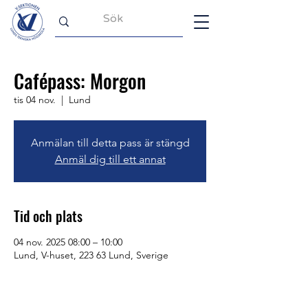
Cafépass: Morgon
tis 04 nov.
  |  
Lund
Anmälan till detta pass är stängd
Anmäl dig till ett annat
Tid och plats
04 nov. 2025 08:00 – 10:00
Lund, V-huset, 223 63 Lund, Sverige