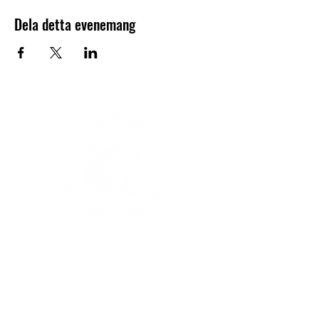
Dela detta evenemang
V-sektionen 1964
Org.nr
845000-5551
Hitta hit
Klas Anshelms väg 14
Kontakt