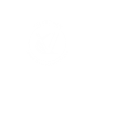
V-sektionen 1964
Org.nr
845000-5551
Hitta hit
Klas Anshelms väg 14
Kontakt
223 63 Lund
infochef@vsek.se
webmaster@vsek.se