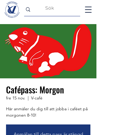
Cafépass: Morgon
fre 15 nov.
  |  
V-café
Här anmäler du dig till att jobba i caféet på
morgonen 8-10!
Anmälan till detta pass är stängd