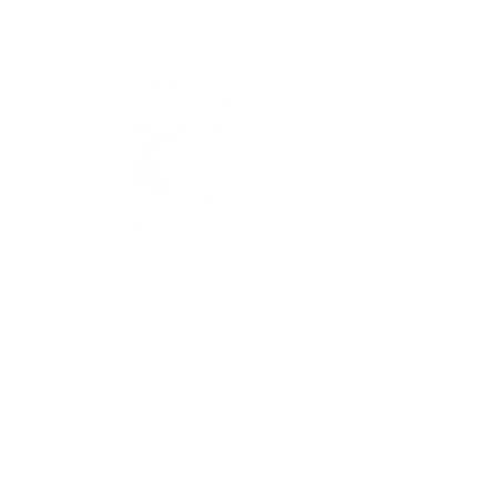
V-sektionen 1964
Org.nr
845000-5551
Hitta hit
Klas Anshelms väg 14
Kontakt
223 63 Lund
infochef@vsek.se
webmaster@vsek.se