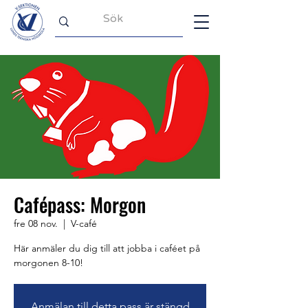
Cafépass: Morgon
fre 08 nov.
  |  
V-café
Här anmäler du dig till att jobba i caféet på
morgonen 8-10!
Anmälan till detta pass är stängd