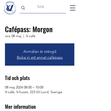
Cafépass: Morgon
ons 08 maj
  |  
V-café
Anmälan är stängd
Boka in ett annat cafépass
Tid och plats
08 maj 2024 08:00 – 10:00
V-café, V-huset, 223 63 Lund, Sverige
Mer information