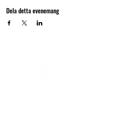
Dela detta evenemang
V-sektionen 1964
Org.nr
845000-5551
Hitta hit
Klas Anshelms väg 14
Kontakt