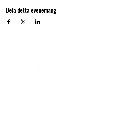
Dela detta evenemang
V-sektionen 1964
Org.nr
845000-5551
Hitta hit
Klas Anshelms väg 14
Kontakt