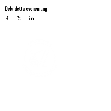
Dela detta evenemang
V-sektionen 1964
Org.nr
845000-5551
Hitta hit
Klas Anshelms väg 14
Kontakt