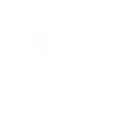
V-sektionen 1964
Org.nr
845000-5551
Hitta hit
Klas Anshelms väg 14
Kontakt
223 63 Lund
infochef@vsek.se
webmaster@vsek.se