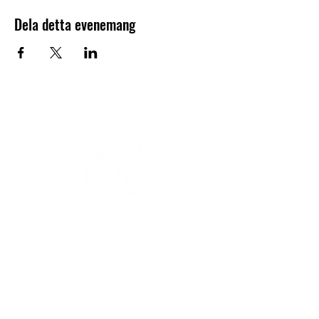
Dela detta evenemang
V-sektionen 1964
Org.nr
845000-5551
Hitta hit
Klas Anshelms väg 14
Kontakt