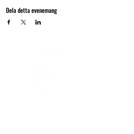
Dela detta evenemang
V-sektionen 1964
Org.nr
845000-5551
Hitta hit
Klas Anshelms väg 14
Kontakt