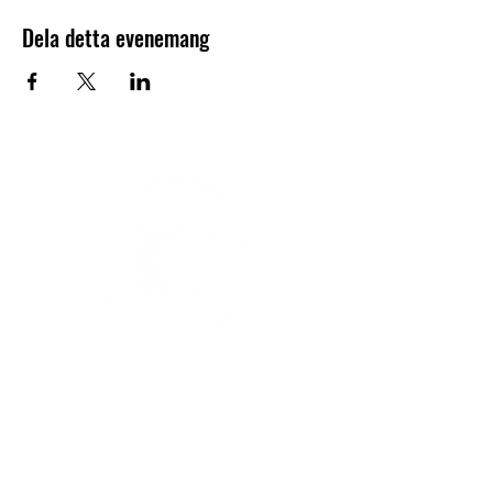
Dela detta evenemang
V-sektionen 1964
Org.nr
845000-5551
Hitta hit
Klas Anshelms väg 14
Kontakt