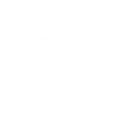
V-sektionen 1964
Org.nr
845000-5551
Hitta hit
Klas Anshelms väg 14
Kontakt
223 63 Lund
infochef@vsek.se
webmaster@vsek.se