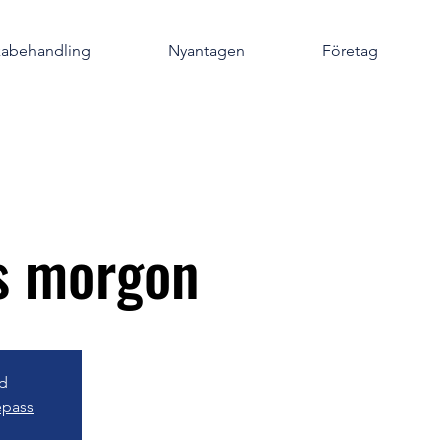
kabehandling
Nyantagen
Företag
s morgon
gd
épass