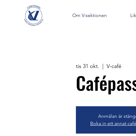
Om V-sektionen
Li
tis 31 okt.
  |  
V-café
Cafépas
Anmälan är stän
Boka in ett annat caf