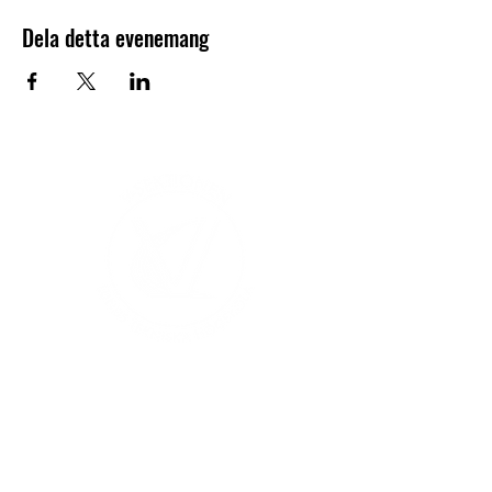
Dela detta evenemang
V-sektionen 1964
Org.nr
845000-5551
Hitta hit
Klas Anshelms väg 14
Kontakt