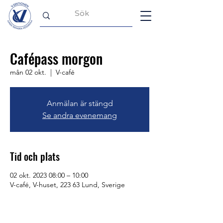
Cafépass morgon
mån 02 okt.
  |  
V-café
Anmälan är stängd
Se andra evenemang
Tid och plats
02 okt. 2023 08:00 – 10:00
V-café, V-huset, 223 63 Lund, Sverige