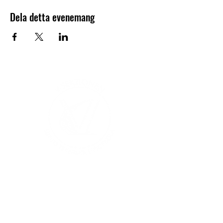
Dela detta evenemang
V-sektionen 1964
Org.nr
845000-5551
Hitta hit
Klas Anshelms väg 14
Kontakt