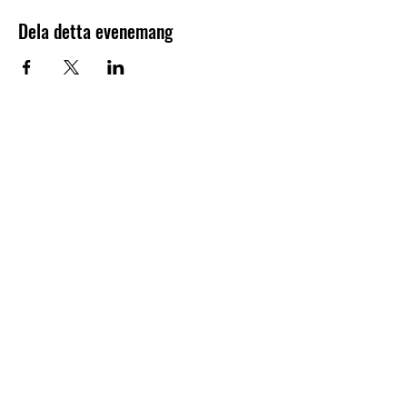
Dela detta evenemang
V-sektionen 1964
Org.nr
845000-5551
Hitta hit
Klas Anshelms väg 14
Kontakt