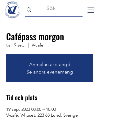
Cafépass morgon
tis 19 sep.
  |  
V-café
Anmälan är stängd
Se andra evenemang
Tid och plats
19 sep. 2023 08:00 – 10:00
V-café, V-huset, 223 63 Lund, Sverige