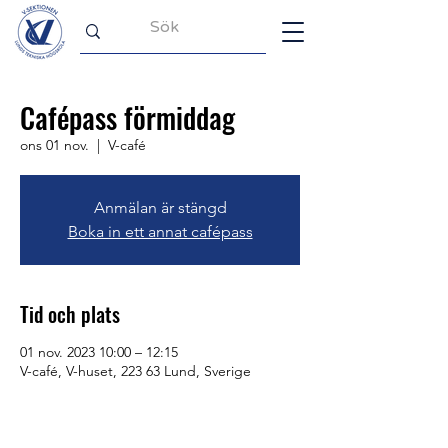
Cafépass förmiddag
ons 01 nov.
  |  
V-café
Anmälan är stängd
Boka in ett annat cafépass
Tid och plats
01 nov. 2023 10:00 – 12:15
V-café, V-huset, 223 63 Lund, Sverige