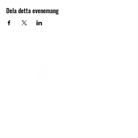
Dela detta evenemang
V-sektionen 1964
Org.nr
845000-5551
Hitta hit
Klas Anshelms väg 14
Kontakt