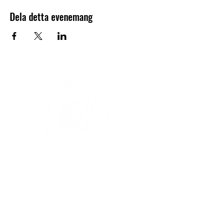
Dela detta evenemang
V-sektionen 1964
Org.nr
845000-5551
Hitta hit
Klas Anshelms väg 14
Kontakt