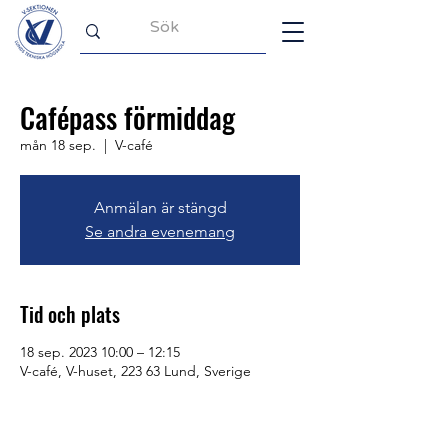
Cafépass förmiddag
mån 18 sep.
  |  
V-café
Anmälan är stängd
Se andra evenemang
Tid och plats
18 sep. 2023 10:00 – 12:15
V-café, V-huset, 223 63 Lund, Sverige