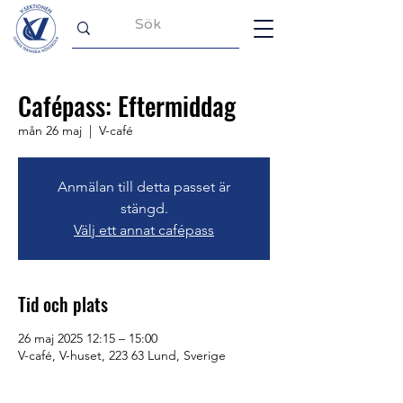
Cafépass: Eftermiddag
mån 26 maj
  |  
V-café
Anmälan till detta passet är
stängd.
Välj ett annat cafépass
Tid och plats
26 maj 2025 12:15 – 15:00
V-café, V-huset, 223 63 Lund, Sverige