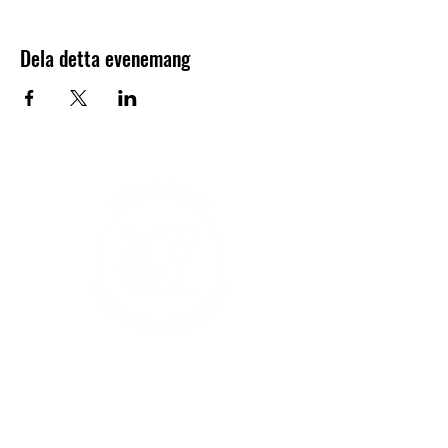
Dela detta evenemang
V-sektionen 1964
Org.nr
845000-5551
Hitta hit