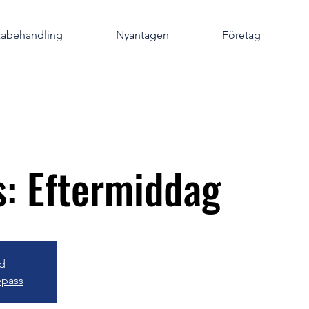
kabehandling
Nyantagen
Företag
: Eftermiddag
gd
épass