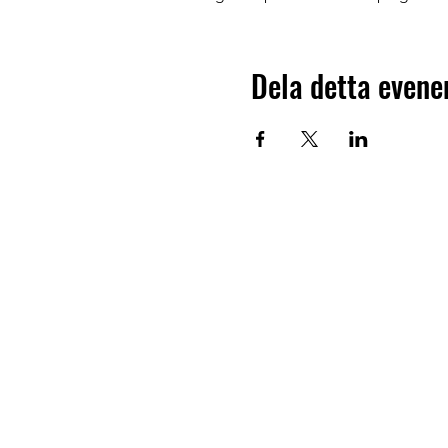
Dela detta even
Hitta hit
Klas Anshelms väg 14
223 63 Lund
Kontakt