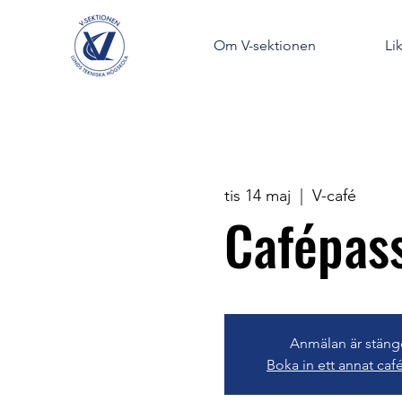
Om V-sektionen
Li
tis 14 maj
  |  
V-café
Cafépass
Anmälan är stän
Boka in ett annat caf