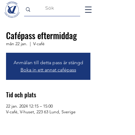
Cafépass eftermiddag
mån 22 jan.
  |  
V-café
Anmälan till detta pass är stängd
Boka in ett annat cafépass
Tid och plats
22 jan. 2024 12:15 – 15:00
V-café, V-huset, 223 63 Lund, Sverige