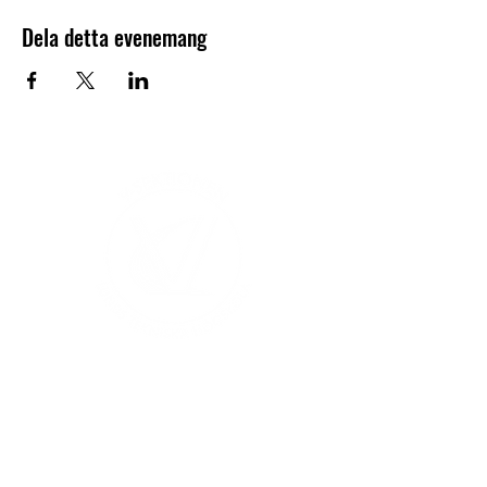
Dela detta evenemang
V-sektionen 1964
Org.nr
845000-5551
Hitta hit
Klas Anshelms väg 14
Kontakt