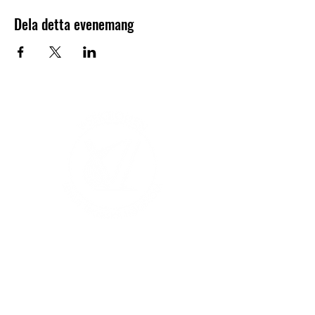
Dela detta evenemang
V-sektionen 1964
Org.nr
845000-5551
Hitta hit
Klas Anshelms väg 14
Kontakt