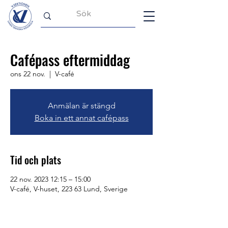
Cafépass eftermiddag
ons 22 nov.
  |  
V-café
Anmälan är stängd
Boka in ett annat cafépass
Tid och plats
22 nov. 2023 12:15 – 15:00
V-café, V-huset, 223 63 Lund, Sverige