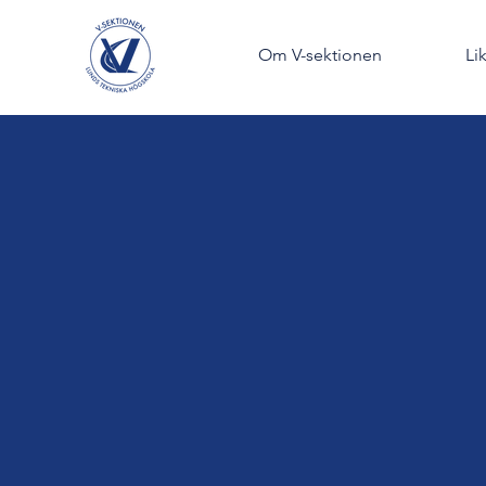
Om V-sektionen
Li