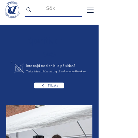
Aperitivo pub
2025
Inte nöjd med en bild på sidan?
Tveka inte att höra av dig till
webmaster@vsek.se
Tillbaka