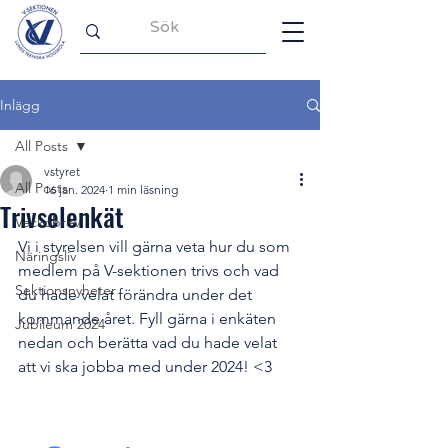
Inlägg
All Posts
vstyret
All Posts
16 jan. 2024
1 min läsning
Trivselenkät
Veckobrev
Vi i styrelsen vill gärna veta hur du som 
Näringsliv
medlem på V-sektionen trivs och vad 
Sektionsnyheter
du hade velat förändra under det 
kommande året. Fyll gärna i enkäten 
Jubileum 2024
nedan och berätta vad du hade velat 
att vi ska jobba med under 2024! <3