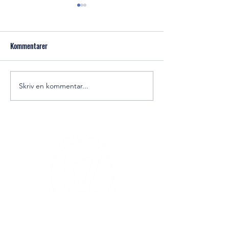
Kommentarer
Hungry for your next career?
Skriv en kommentar...
Lunchföreläsning 
betongindustrin