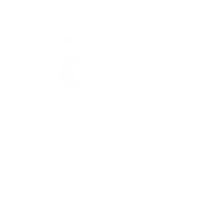
V-sektionen 1964
Org.nr
845000-5551
Hitta hit
Klas Anshelms väg 14
Kontakt
223 63 Lund
infochef@vsek.se
webmaster@vsek.se