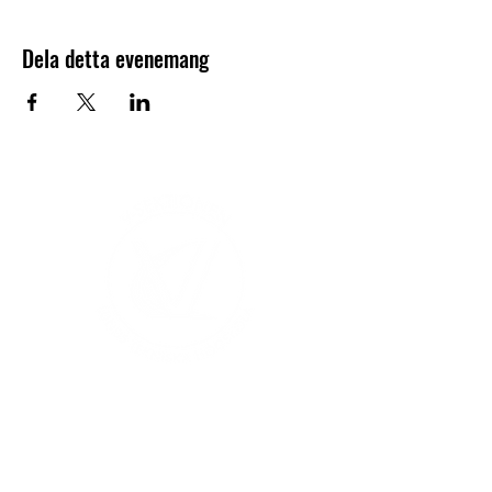
Dela detta evenemang
V-sektionen 1964
Org.nr
845000-5551
Hitta hit