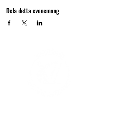
Dela detta evenemang
V-sektionen 1964
Org.nr
845000-5551
Hitta hit
Klas Anshelms väg 14
Kontakt