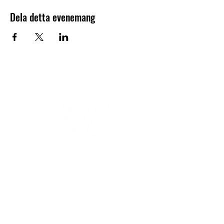
Dela detta evenemang
V-sektionen 1964
Org.nr
845000-5551
Hitta hit
Klas Anshelms väg 14
Kontakt