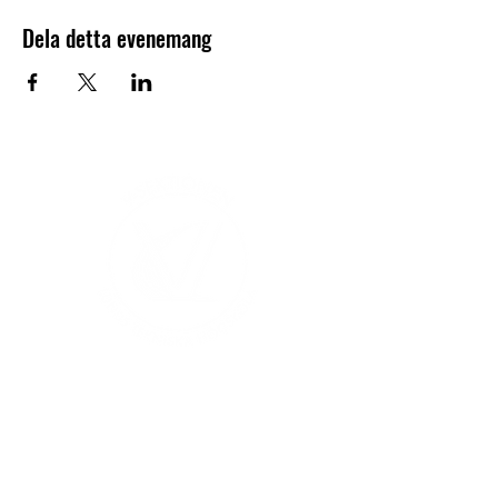
Dela detta evenemang
V-sektionen 1964
Org.nr
845000-5551
Hitta hit
Klas Anshelms väg 14
Kontakt