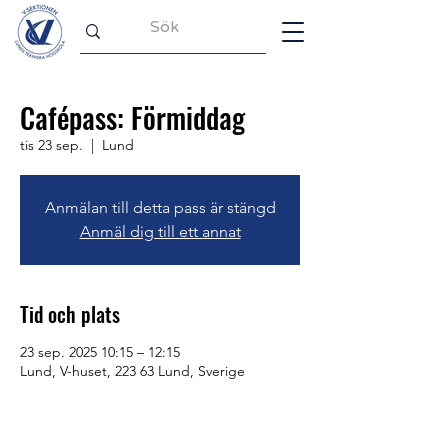
Cafépass: Förmiddag
tis 23 sep.
  |  
Lund
Anmälan till detta pass är stängd
Anmäl dig till ett annat
Tid och plats
23 sep. 2025 10:15 – 12:15
Lund, V-huset, 223 63 Lund, Sverige