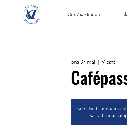
Om V-sektionen
Li
ons 07 maj
  |  
V-café
Cafépas
Anmälan till detta passet
Välj ett annat café