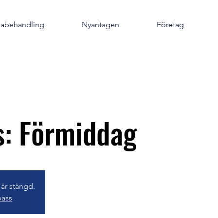
kabehandling
Nyantagen
Företag
s: Förmiddag
 är stängd.
pass