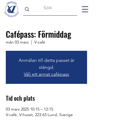
Cafépass: Förmiddag
mån 03 mars
  |  
V-café
Anmälan till detta passet är
stängd.
Välj ett annat cafépass
Tid och plats
03 mars 2025 10:15 – 12:15
V-café, V-huset, 223 63 Lund, Sverige