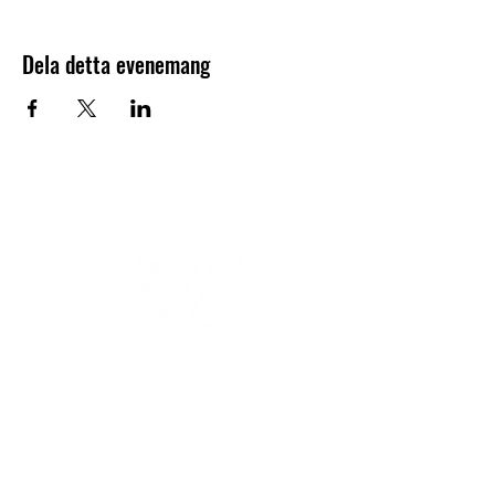
Dela detta evenemang
V-sektionen 1964
Org.nr
845000-5551
Hitta hit