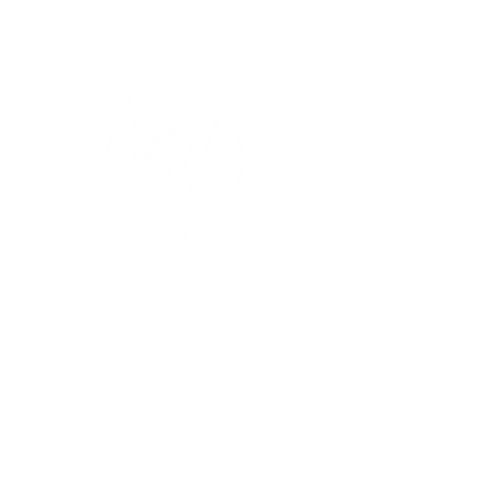
V-sektionen 1964
Org.nr
845000-5551
Hitta hit
Klas Anshelms väg 14
Kontakt
223 63 Lund
infochef@vsek.se
webmaster@vsek.se