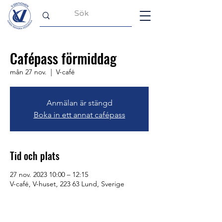
Cafépass förmiddag
mån 27 nov.
  |  
V-café
Anmälan är stängd
Boka in ett annat cafépass
Tid och plats
27 nov. 2023 10:00 – 12:15
V-café, V-huset, 223 63 Lund, Sverige