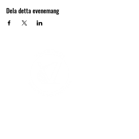
Dela detta evenemang
V-sektionen 1964
Org.nr
845000-5551
Hitta hit
Klas Anshelms väg 14
Kontakt