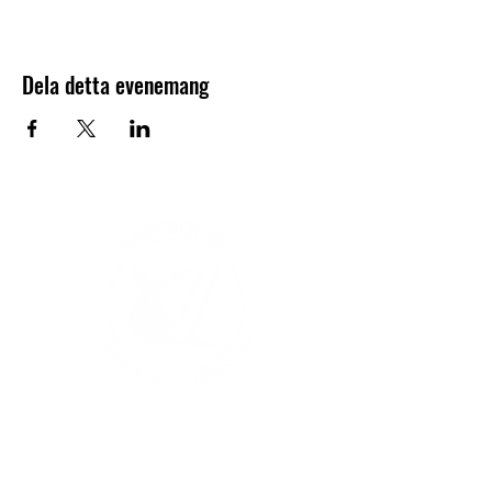
Dela detta evenemang
V-sektionen 1964
Org.nr
845000-5551
Hitta hit