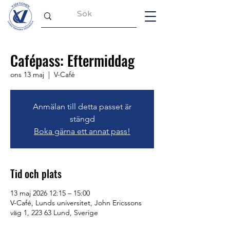
Cafépass: Eftermiddag
ons 13 maj
  |  
V-Café
Anmälan till detta passet är
stängd
Boka gärna ett annat pass!
Tid och plats
13 maj 2026 12:15 – 15:00
V-Café, Lunds universitet, John Ericssons
väg 1, 223 63 Lund, Sverige