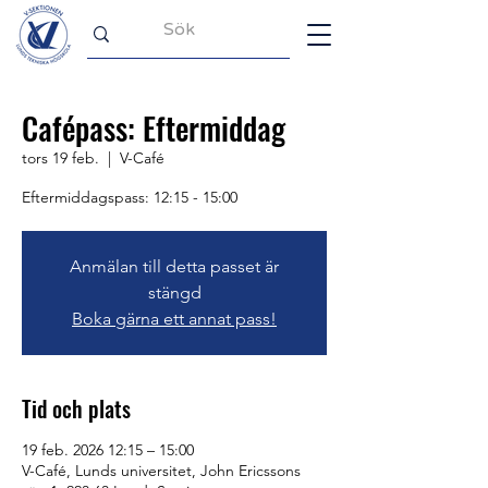
Cafépass: Eftermiddag
tors 19 feb.
  |  
V-Café
Eftermiddagspass: 12:15 - 15:00
Anmälan till detta passet är
stängd
Boka gärna ett annat pass!
Tid och plats
19 feb. 2026 12:15 – 15:00
V-Café, Lunds universitet, John Ericssons