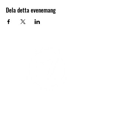
Dela detta evenemang
V-sektionen 1964
Org.nr
845000-5551
Hitta hit
Klas Anshelms väg 14
Kontakt