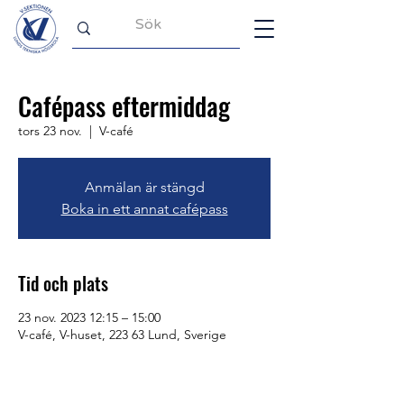
Cafépass eftermiddag
tors 23 nov.
  |  
V-café
Anmälan är stängd
Boka in ett annat cafépass
Tid och plats
23 nov. 2023 12:15 – 15:00
V-café, V-huset, 223 63 Lund, Sverige